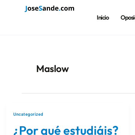
Ir
Paginación
al
de
Inicio
Oposi
contenido
entradas
Maslow
Uncategorized
¿Por qué estudiáis?