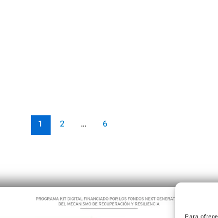
1
2
…
6
Para ofrece