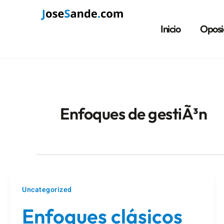
Ir
Paginación
al
de
Inicio
Oposi
contenido
entradas
Enfoques de gestiÃ³n
Uncategorized
Enfoques clásicos