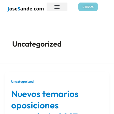
Ir
Paginación
LIBROS
al
de
contenido
entradas
Uncategorized
Uncategorized
Nuevos temarios
oposiciones