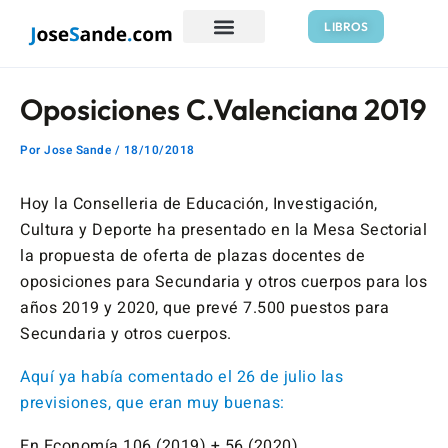
Ir
Navegación
LIBROS
al
de
contenido
entradas
Oposiciones C.Valenciana 2019
Por
Jose Sande
/
18/10/2018
Hoy la Conselleria de Educación, Investigación,
Cultura y Deporte ha presentado en la Mesa Sectorial
la propuesta de oferta de plazas docentes de
oposiciones para Secundaria y otros cuerpos para los
años 2019 y 2020, que prevé 7.500 puestos para
Secundaria y otros cuerpos.
Aquí ya había comentado el 26 de julio las
previsiones, que eran muy buenas:
En Economía 106 (2019) + 56 (2020).