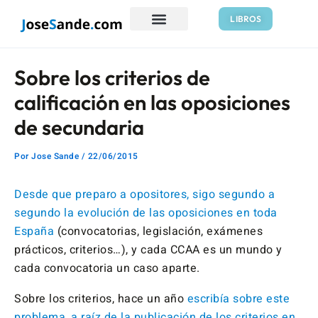
Ir
Navegación
LIBROS
al
de
contenido
entradas
Sobre los criterios de
calificación en las oposiciones
de secundaria
Por
Jose Sande
/
22/06/2015
Desde que preparo a opositores, sigo segundo a
segundo la evolución de las oposiciones en toda
España
(convocatorias, legislación, exámenes
prácticos, criterios…), y cada CCAA es un mundo y
cada convocatoria un caso aparte.
Sobre los criterios, hace un año
escribía sobre este
problema, a raíz de la publicación de los criterios en