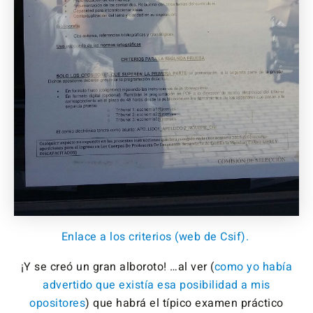
Enlace a los criterios (web de Csif).
¡Y se creó un gran alboroto! …al ver (
como yo había
advertido que existía esa posibilidad a mis
opositores
) que habrá el típico examen práctico