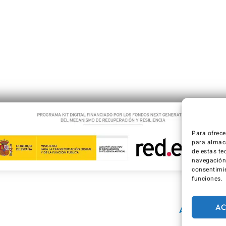
Para ofrece
para almace
de estas te
navegación o
consentimie
funciones.
AC
Aviso Legal / Imp