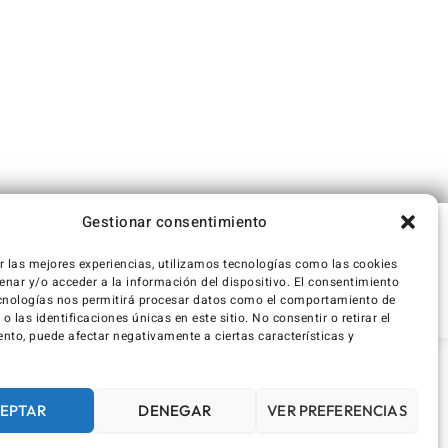
Gestionar consentimiento
r las mejores experiencias, utilizamos tecnologías como las cookies
nar y/o acceder a la información del dispositivo. El consentimiento
cnologías nos permitirá procesar datos como el comportamiento de
 las identificaciones únicas en este sitio. No consentir o retirar el
nto, puede afectar negativamente a ciertas características y
EPTAR
DENEGAR
VER PREFERENCIAS
rint
Declaración de privacidad (UE)
Política de cookies (UE)