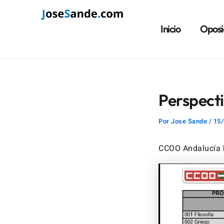
Ir
Navegación
al
de
Inicio
Oposi
contenido
entradas
Perspect
Por
Jose Sande
/
15/
CCOO Andalucía 