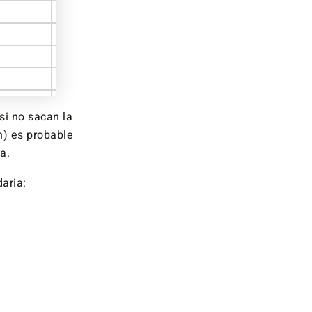
si no sacan la
n) es probable
a.
aria: