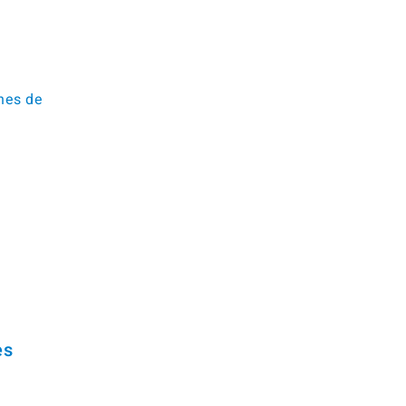
a
ones de
es