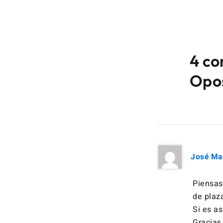
4 co
Opos
José Ma
Piensas
de plaz
Si es as
Gracias