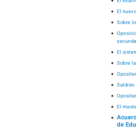
El exam
El nuev
Sobre lo
Oposicio
secunda
El siste
Sobre l
Oposita
Saldrán
Oposita
El mast
Acuerd
de Edu