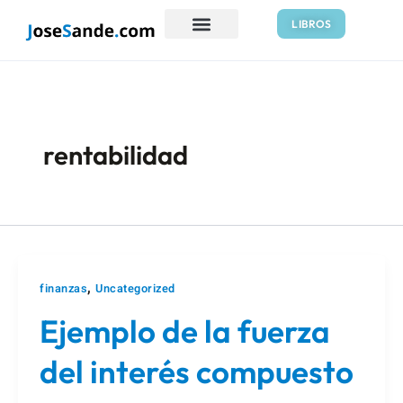
Ir
Paginación
LIBROS
al
de
contenido
entradas
rentabilidad
,
finanzas
Uncategorized
Ejemplo de la fuerza
del interés compuesto