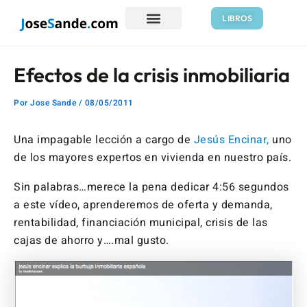
Ir
Navegación
LIBROS
al
de
contenido
entradas
Efectos de la crisis inmobiliaria
Por
Jose Sande
/
08/05/2011
Una impagable lección a cargo de
Jesús Encinar,
uno
de los mayores expertos en vivienda en nuestro país.
Sin palabras…merece la pena dedicar 4:56 segundos
a este vídeo, aprenderemos de oferta y demanda,
rentabilidad, financiación municipal, crisis de las
cajas de ahorro y….mal gusto.