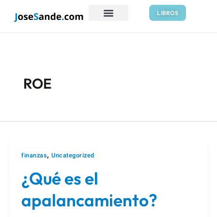
Ir
Paginación
LIBROS
al
de
contenido
entradas
ROE
,
finanzas
Uncategorized
¿Qué es el
apalancamiento?