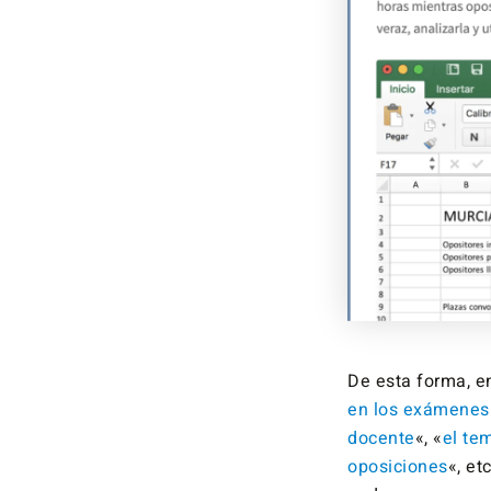
De esta forma, en
en los exámenes 
docente
«, «
el te
oposiciones
«, et