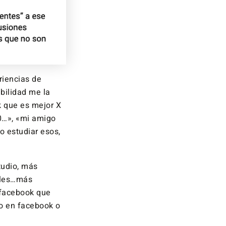
riencias de
bilidad me la
k que es mejor X
0…», «mi amigo
o estudiar esos,
tudio, más
iales…más
n facebook que
o en facebook o