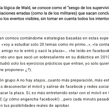
an correos contándome estrategias basadas en estas expe
: «voy a estudiar solo 20 temas como mi primo…», «la conta
i amigo no le entró y sacó la plaza»… «he leído en faceboo
esto uno que sacó un sobresaliente en su didáctica en 201
udió solo los ejercicios prácticos que entran, yo solo quier
me propones» ¿?).
ón grupo A no hay atajos…cuanto más preparación, más es
ás desconectar el móvil y salirse de facebook y redes soc
acar la plaza. Sí, es más entretenido estar con el móvil e
GC (¡y cómo engancha facebook!) …pero cada minuto pasad
 tus posibilidades reales de aprobar.