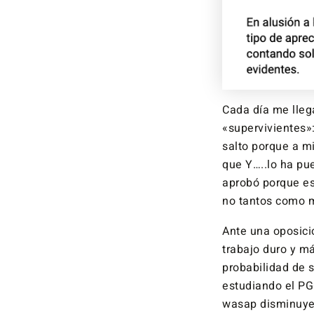
Cada día me lleg
«supervivientes»
salto porque a m
que Y…..lo ha pu
aprobó porque est
no tantos como 
Ante una oposici
trabajo duro y m
probabilidad de s
estudiando el P
wasap disminuyen