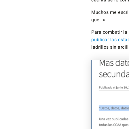
cuenta de lo com
Muchos me escri
que…».
Para combatir la
publicar las esta
ladrillos sin arci