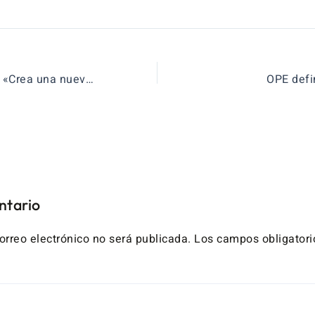
Ponencia Bilbao: «Crea una nueva realidad para TU aula ¿Te atreves?»
OPE defin
ntario
orreo electrónico no será publicada.
Los campos obligatori