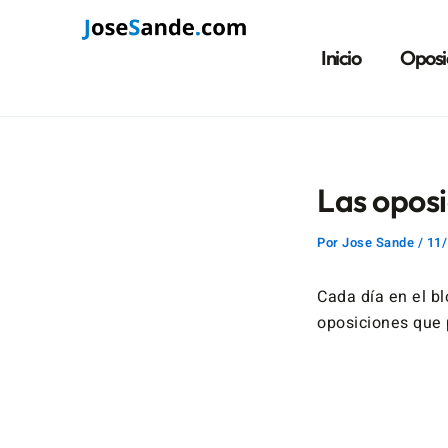
Ir
Navegación
al
de
Inicio
Oposi
contenido
entradas
Las oposi
Por
Jose Sande
/
11/
Cada día en el b
oposiciones que