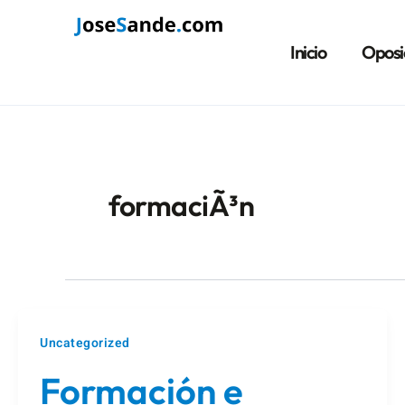
Ir
Paginación
al
de
Inicio
Oposi
contenido
entradas
formaciÃ³n
Uncategorized
Formación e