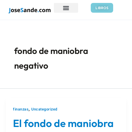
Ir
Paginación
LIBROS
al
de
contenido
entradas
fondo de maniobra
negativo
,
finanzas
Uncategorized
El fondo de maniobra