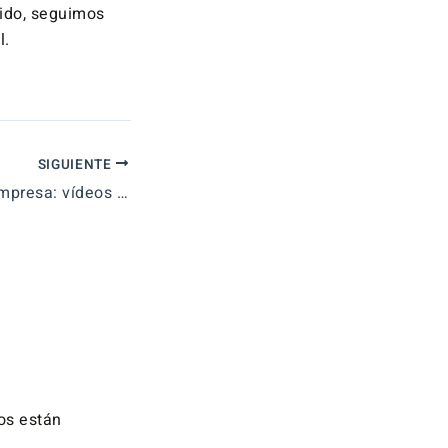
dido, seguimos
l.
SIGUIENTE
Economía de la empresa: vídeos para preparar la selectividad desde casa
os están