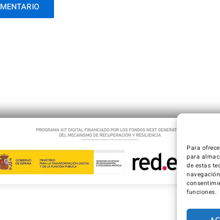
Para ofrece
para almace
de estas te
navegación o
consentimie
funciones.
AC