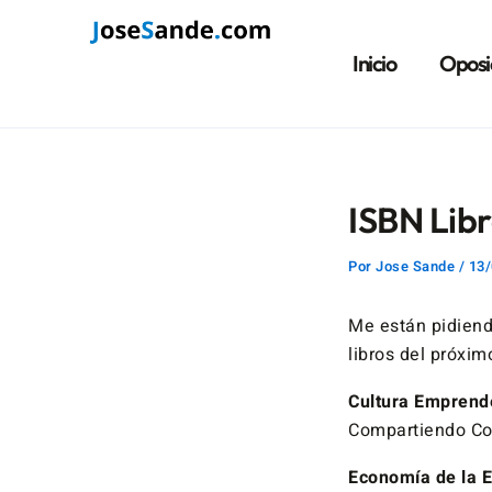
Ir
Navegación
al
de
Inicio
Oposi
contenido
entradas
ISBN Lib
Por
Jose Sande
/
13/
Me están pidiendo
libros del próxi
Cultura Emprend
Compartiendo Co
Economía de la E