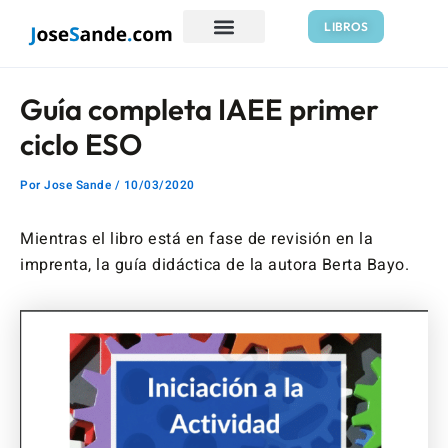
Ir
Navegación
LIBROS
al
de
contenido
entradas
Guía completa IAEE primer
ciclo ESO
Por
Jose Sande
/
10/03/2020
Mientras el libro está en fase de revisión en la
imprenta, la guía didáctica de la autora Berta Bayo.