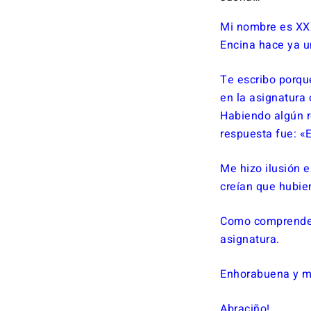
Mi nombre es XXX
Encina hace ya u
Te escribo porqu
en la asignatura
Habiendo algún re
respuesta fue: «
Me hizo ilusión 
creían que hubie
Como comprenderás
asignatura.
Enhorabuena y mu
Abraciño!