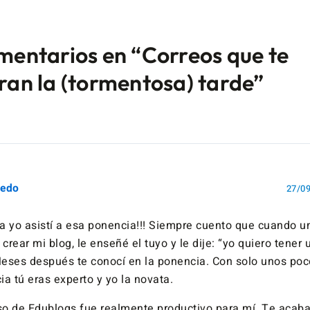
mentarios en “Correos que te
ran la (tormentosa) tarde”
ledo
27/09
a ja yo asistí a esa ponencia!!! Siempre cuento que cuando
crear mi blog, le enseñé el tuyo y le dije: “yo quiero tener
Meses después te conocí en la ponencia. Con solo unos po
ia tú eras experto y yo la novata.
so de Edublogs fue realmente productivo para mí. Te acaba