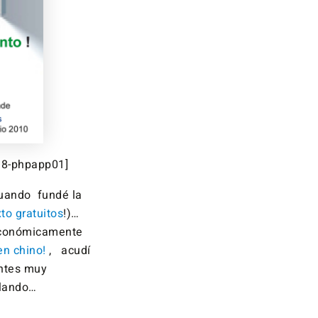
38-phpapp01]
cuando fundé la
xto gratuitos
!)…
conómicamente
en chino!
, acudí
entes muy
olando…