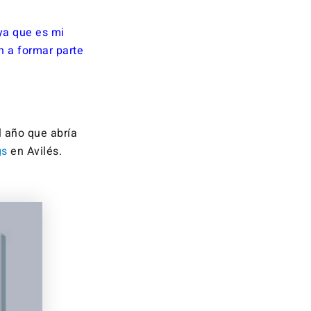
ya que es mi
n a formar parte
 año que abría
gs
en Avilés.