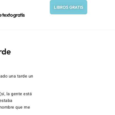
LIBROS GRATIS
e texto gratis
rde
dado una tarde un
sí, la gente está
 estaba
n nombre que me