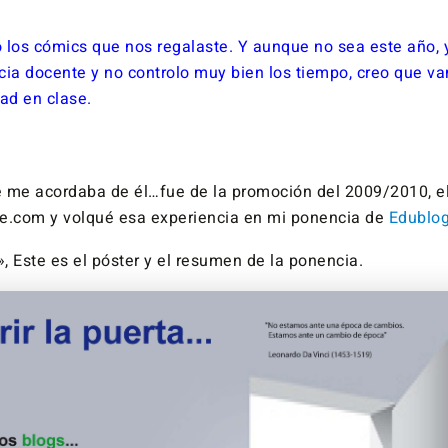
 los cómics que nos regalaste. Y aunque no sea este año, 
cia docente y no controlo muy bien los tiempo, creo que va
ad en clase.
 me acordaba de él…fue de la promoción del 2009/2010, el
e.com y volqué esa experiencia en mi ponencia de
Edublo
», Este es el póster y el resumen de la ponencia.