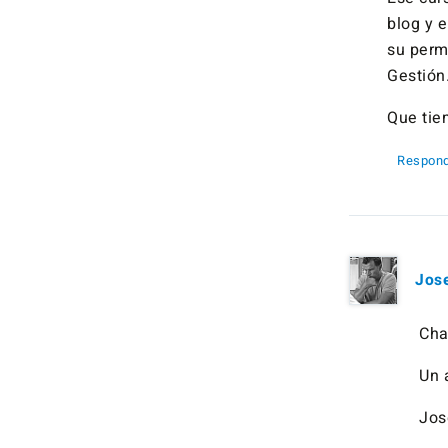
blog y 
su perm
Gestión.
Que tie
Respond
Jos
Cha
Un 
Jos