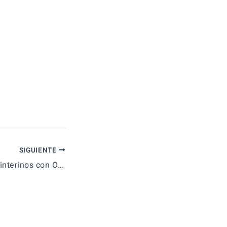
SIGUIENTE
CyL reduce al 8% interinos con OPE 2019