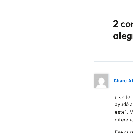
2 co
aleg
Charo A
¡¡¡Ja j
ayudó a 
este”. 
diferenc
Ese cur