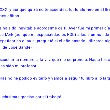
XX, y aunque quizá no te acuerdes, fui tu alumno en el IES
nos añitos.
e ha sido inevitable acordarme de ti. Ayer fue mi primer dí
 de IAEE (aunque mi especialidad es FOL) a los alumnos de 
petidor en el aula, pregunté si el año pasado utilizaron alg
El de José Sande».
escuchar tu nombre, a la vez que me sorprendió. Hasta los 
ras sido mi profesor.
 no he podido evitarlo y vamos a seguir tu libro a lo larg
chísimas gracias por el trabajo!