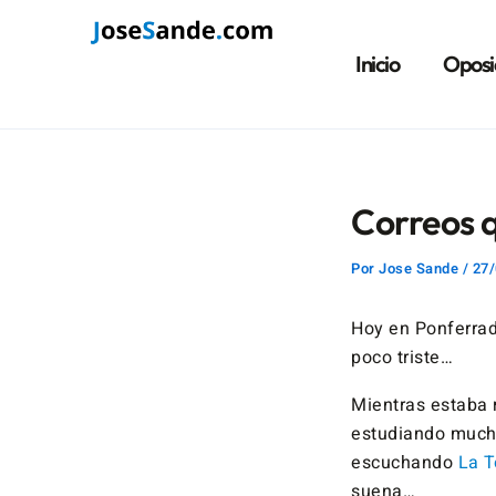
Ir
Navegación
al
de
Inicio
Oposi
contenido
entradas
Correos q
Por
Jose Sande
/
27/
Hoy en Ponferrad
poco triste…
Mientras estaba r
estudiando mucho
escuchando
La 
suena…