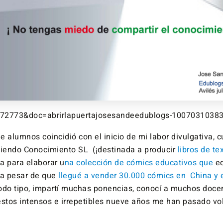
4672773&doc=abrirlapuertajosesandeedublogs-1007031038
e alumnos coincidió con el inicio de mi labor divulgativa, 
tiendo Conocimiento SL (¡destinada a producir
libros de te
a para elaborar u
na colección de cómics educativos que
e
 a pesar de que
llegué a vender 30.000 cómics en China y 
odo tipo, impartí muchas ponencias, conocí a muchos doc
estos intensos e irrepetibles nueve años me han pasado v