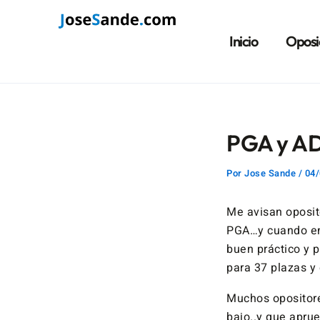
Ir
Navegación
al
de
Inicio
Oposi
contenido
entradas
PGA y AD
Por
Jose Sande
/
04/
Me avisan oposit
PGA…y cuando ent
buen práctico y p
para 37 plazas y
Muchos opositore
bajo..y que apr