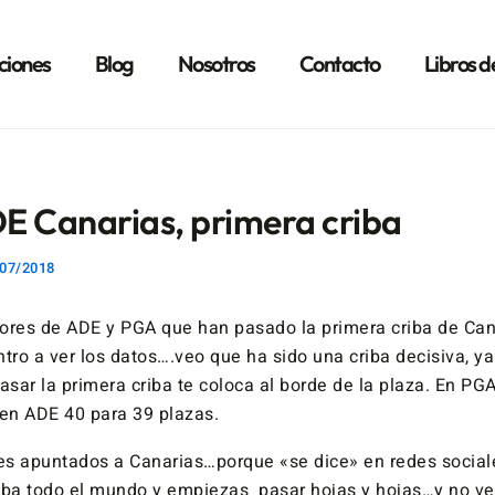
ciones
Blog
Nosotros
Contacto
Libros d
E Canarias, primera criba
07/2018
ores de ADE y PGA que han pasado la primera criba de Can
ro a ver los datos….veo que ha sido una criba decisiva, y
asar la primera criba te coloca al borde de la plaza. En P
 en ADE 40 para 39 plazas.
s apuntados a Canarias…porque «se dice» en redes sociale
ueba todo el mundo y empiezas pasar hojas y hojas…y no 