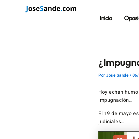
Ir
Navegación
al
de
Inicio
Oposi
contenido
entradas
¿Impugna
Por
Jose Sande
/
06/
Hoy echan humo 
impugnación…
El 19 de mayo es
judiciales…