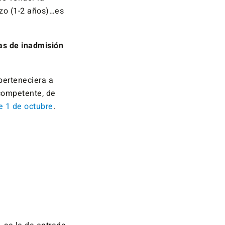
zo (1-2 años)…es
as de inadmisión
perteneciera a
 competente, de
e 1 de octubre
.