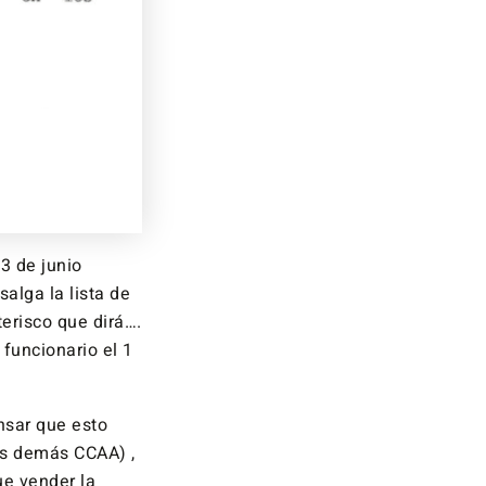
23 de junio
alga la lista de
erisco que dirá….
funcionario el 1
nsar que esto
las demás CCAA) ,
ue vender la