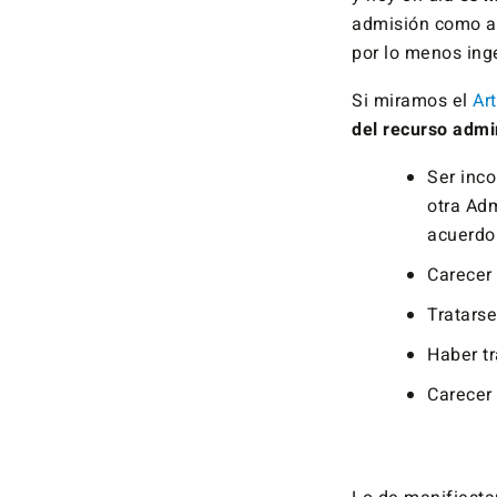
admisión como al
por lo menos in
Si miramos el
Ar
del recurso admi
Ser inc
otra Adm
acuerdo 
Carecer 
Tratarse
Haber tr
Carecer