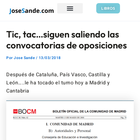
Ir
Navegación
LIBROS
al
de
contenido
entradas
Tic, tac…siguen saliendo las
convocatorias de oposiciones
Por
Jose Sande
/
13/03/2018
Después de Cataluña, País Vasco, Castilla y
León…..le ha tocado el turno hoy a Madrid y
Cantabria