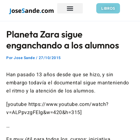
Ir
Navegación
LIBROS
al
de
contenido
entradas
Planeta Zara sigue
enganchando a los alumnos
Por
Jose Sande
/
27/10/2015
Han pasado 13 años desde que se hizo, y sin
embargo todavía el documental sigue manteniendo
el ritmo y la atención de los alumnos.
[youtube https://www.youtube.com/watch?
v=ALPpvzgFElg&w=420&h=315]
…
Es muy útil para todos los cursos: iniciativa