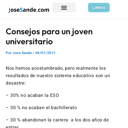
Ir
Navegación
LIBROS
al
de
contenido
entradas
Consejos para un joven
universitario
Por
Jose Sande
/
06/01/2011
Nos hemos acostumbrado, pero realmente los
resultados de nuestro sistema educativo son un
desastre:
– 30% no acaban la ESO
– 30 % no acaban el bachillerato
– 30 % abandonan la carrera a los dos años de
entrar.