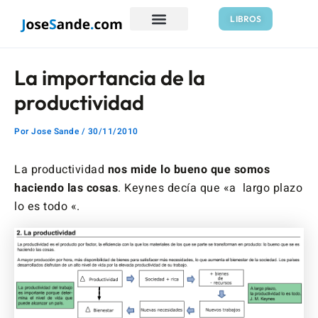
Ir
Navegación
LIBROS
al
de
contenido
entradas
La importancia de la
productividad
Por
Jose Sande
/
30/11/2010
La productividad
nos mide lo bueno que somos
haciendo las cosas
. Keynes decía que «a largo plazo
lo es todo «.