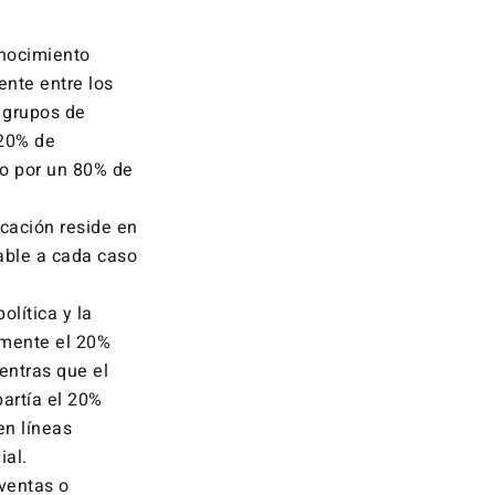
onocimiento
ente entre los
 grupos de
 20% de
do por un 80% de
icación reside en
able a cada caso
olítica y la
amente el 20%
entras que el
artía el 20%
en líneas
ial.
ventas o