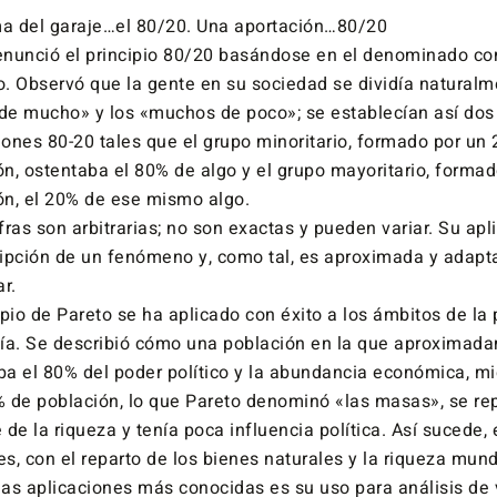
a del garaje…el 80/20. Una aportación…80/20
enunció el principio 80/20 basándose en el denominado c
o. Observó que la gente en su sociedad se dividía naturalm
de mucho» y los «muchos de poco»; se establecían así dos
iones 80-20 tales que el grupo minoritario, formado por un
ón, ostentaba el 80% de algo y el grupo mayoritario, forma
ón, el 20% de ese mismo algo.
fras son arbitrarias; no son exactas y pueden variar. Su apl
ripción de un fenómeno y, como tal, es aproximada y adapt
ar.
ipio de Pareto se ha aplicado con éxito a los ámbitos de la p
a. Se describió cómo una población en la que aproximad
ba el 80% del poder político y la abundancia económica, mi
% de población, lo que Pareto denominó «las masas», se rep
 de la riqueza y tenía poca influencia política. Así sucede, 
s, con el reparto de los bienes naturales y la riqueza mund
las aplicaciones más conocidas es su uso para análisis de 