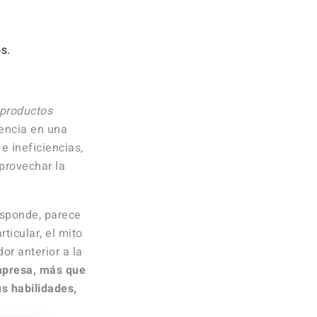
s.
productos
iencia en una
e ineficiencias,
provechar la
esponde, parece
ticular, el mito
or anterior a la
empresa, más que
s habilidades,
.