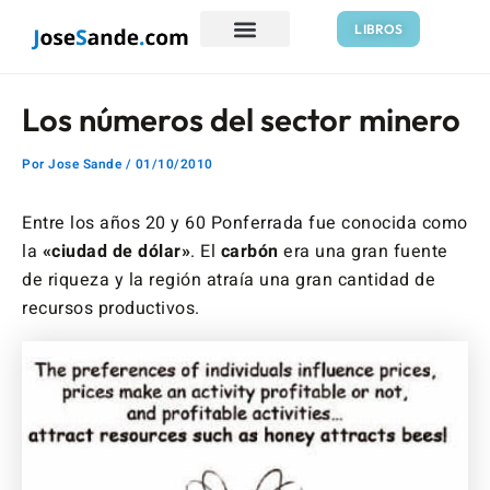
Ir
Navegación
LIBROS
al
de
contenido
entradas
Los números del sector minero
Por
Jose Sande
/
01/10/2010
Entre los años 20 y 60 Ponferrada fue conocida como
la
«ciudad de dólar»
. El
carbón
era una gran fuente
de riqueza y la región atraía una gran cantidad de
recursos productivos.