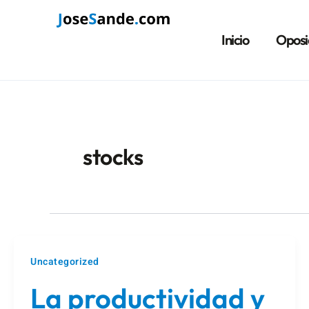
Ir
Paginación
al
de
Inicio
Oposi
contenido
entradas
stocks
Uncategorized
La productividad y