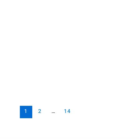
1
2
…
14