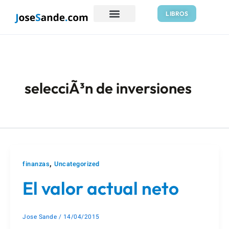
Ir
Paginación
LIBROS
al
de
contenido
entradas
selecciÃ³n de inversiones
,
finanzas
Uncategorized
El valor actual neto
Jose Sande
/
14/04/2015