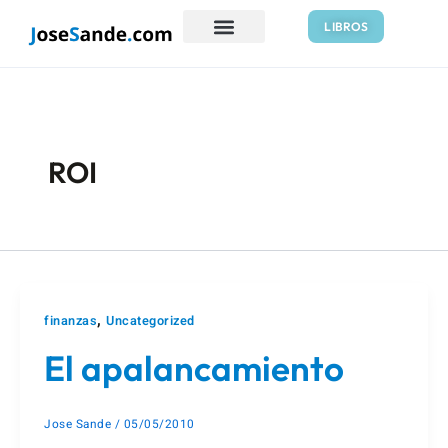
Ir
Paginación
LIBROS
al
de
contenido
entradas
ROI
,
finanzas
Uncategorized
El apalancamiento
Jose Sande
/
05/05/2010