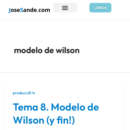
Ir
Paginación
LIBROS
al
de
contenido
entradas
modelo de wilson
producciÃ³n
Tema 8. Modelo de
Wilson (y fin!)