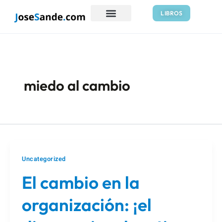
Ir
Paginación
LIBROS
al
de
contenido
entradas
miedo al cambio
Uncategorized
El cambio en la
organización: ¡el