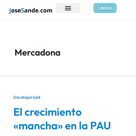
Ir
Paginación
LIBROS
al
de
contenido
entradas
Mercadona
Uncategorized
El crecimiento
«mancha» en la PAU