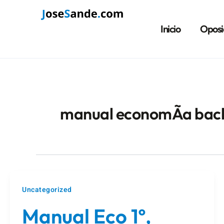
Ir
Paginación
al
de
Inicio
Oposi
contenido
entradas
manual economÃ­a bach
Uncategorized
Manual Eco 1º,