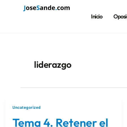
Ir
Paginación
al
de
Inicio
Oposi
contenido
entradas
liderazgo
Uncategorized
Tema 4. Retener el