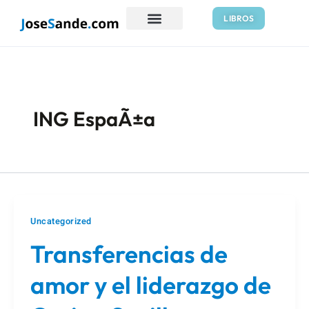
Ir
LIBROS
al
contenido
ING EspaÃ±a
Uncategorized
Transferencias de
amor y el liderazgo de