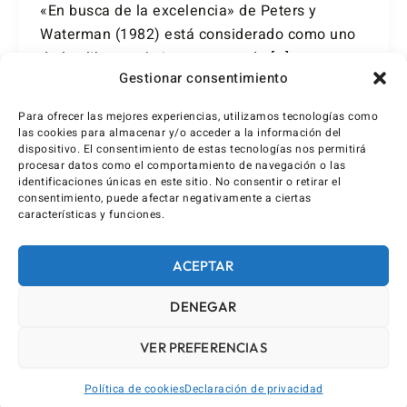
«En busca de la excelencia» de Peters y
Waterman (1982) está considerado como uno
de los libros más importantes de […]
Gestionar consentimiento
Para ofrecer las mejores experiencias, utilizamos tecnologías como
las cookies para almacenar y/o acceder a la información del
dispositivo. El consentimiento de estas tecnologías nos permitirá
procesar datos como el comportamiento de navegación o las
identificaciones únicas en este sitio. No consentir o retirar el
consentimiento, puede afectar negativamente a ciertas
características y funciones.
ACEPTAR
DENEGAR
VER PREFERENCIAS
Política de cookies
Declaración de privacidad
AVISO LEGAL / IMPRINT
DECLARACIÓN DE PRIVACIDAD (UE)
POLÍTICA DE COOKIES (UE)