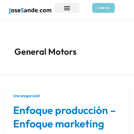
Ir
Paginación
LIBROS
al
de
contenido
entradas
General Motors
Uncategorized
Enfoque producción –
Enfoque marketing