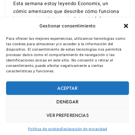
Esta semana estoy leyendo Economix, un
cómic americano que describe cómo funciona
la economía. Enlace a la ficha del […]
Gestionar consentimiento
Para ofrecer las mejores experiencias, utilizamos tecnologías como
las cookies para almacenar y/o acceder a la información del
dispositivo. El consentimiento de estas tecnologías nos permitirá
procesar datos como el comportamiento de navegación o las
identificaciones únicas en este sitio. No consentir o retirar el
consentimiento, puede afectar negativamente a ciertas
características y funciones.
ACEPTAR
DENEGAR
VER PREFERENCIAS
Política de cookies
Declaración de privacidad
AVISO LEGAL / IMPRINT
DECLARACIÓN DE PRIVACIDAD (UE)
POLÍTICA DE COOKIES (UE)