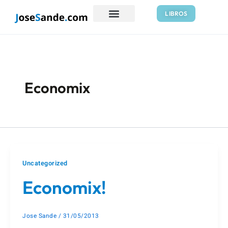
Ir
LIBROS
al
contenido
Economix
Uncategorized
Economix!
Jose Sande
/
31/05/2013