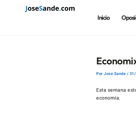
Ir
Navegación
al
de
Inicio
Oposi
contenido
entradas
Economix
Por
Jose Sande
/
31/
Esta semana est
economía.