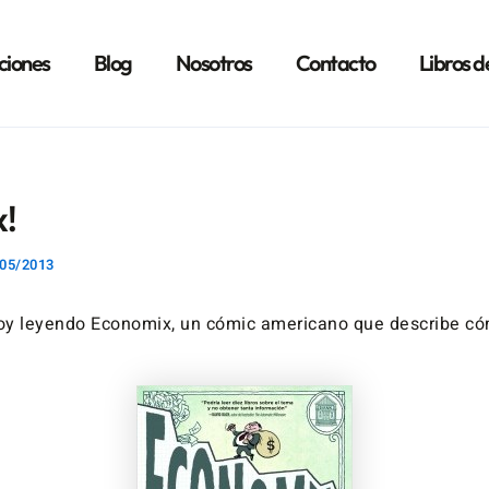
ciones
Blog
Nosotros
Contacto
Libros d
!
05/2013
oy leyendo Economix, un cómic americano que describe có