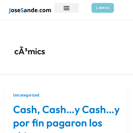
Ir
Paginación
LIBROS
al
de
contenido
entradas
cÃ³mics
Uncategorized
Cash, Cash…y Cash…y
por fin pagaron los