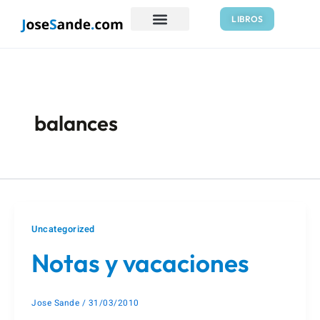
Ir
Paginación
LIBROS
al
de
contenido
entradas
balances
Uncategorized
Notas y vacaciones
Jose Sande
/
31/03/2010