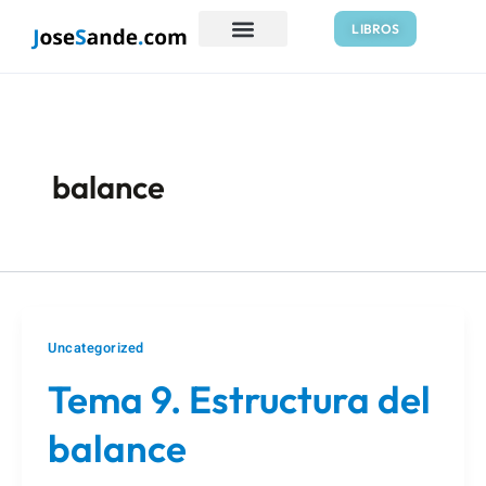
Ir
Paginación
LIBROS
al
de
contenido
entradas
balance
Uncategorized
Tema 9. Estructura del
balance