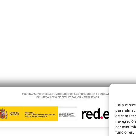
Para ofrece
para almace
de estas te
navegación o
consentimie
funciones.