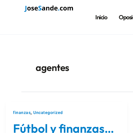
Ir
al
Inicio
Oposi
contenido
agentes
,
finanzas
Uncategorized
Fútbol y finanzas…