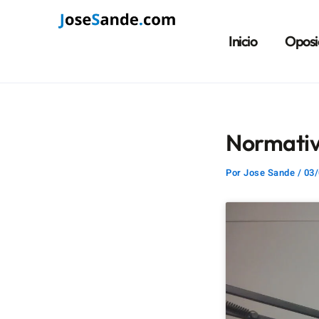
Ir
Navegación
al
de
Inicio
Oposi
contenido
entradas
Normativ
Por
Jose Sande
/
03/