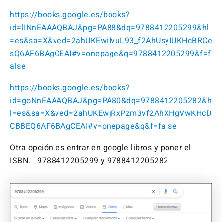
https://books.google.es/books?
id=lINnEAAAQBAJ&pg=PA88&dq=9788412205299&hl
=es&sa=X&ved=2ahUKEwiIvuL93_f2AhUsyIUKHcBRCe
sQ6AF6BAgCEAI#v=onepage&q=9788412205299&f=f
alse
https://books.google.es/books?
id=goNnEAAAQBAJ&pg=PA80&dq=9788412205282&h
l=es&sa=X&ved=2ahUKEwjRxPzm3vf2AhXHgVwKHcD
CBBEQ6AF6BAgCEAI#v=onepage&q&f=false
Otra opción es entrar en google libros y poner el
ISBN. 9788412205299 y 9788412205282