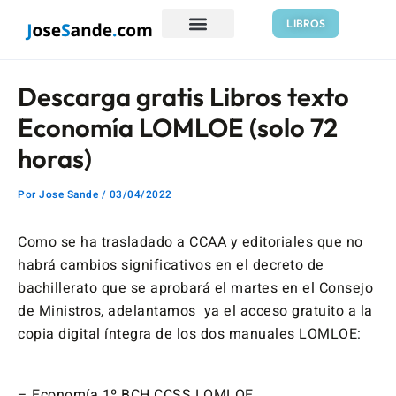
Ir
Navegación
LIBROS
al
de
contenido
entradas
Descarga gratis Libros texto
Economía LOMLOE (solo 72
horas)
Por
Jose Sande
/
03/04/2022
Como se ha trasladado a CCAA y editoriales que no
habrá cambios significativos en el decreto de
bachillerato que se aprobará el martes en el Consejo
de Ministros, adelantamos ya el acceso gratuito a la
copia digital íntegra de los dos manuales LOMLOE:
– Economía 1º BCH CCSS LOMLOE