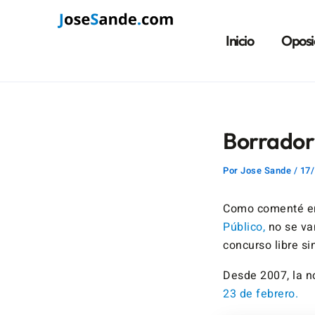
Ir
Navegación
al
de
Inicio
Oposi
contenido
entradas
Borrador
Por
Jose Sande
/
17/
Como comenté en
Público,
no se va
concurso libre si
Desde 2007, la n
23 de febrero.