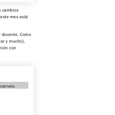
os cambios
(este mes está
r docente. Como
ar y mucho),
unión con