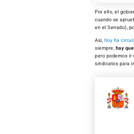
Por ello, el gobi
cuando se aprueb
en el Senado), po
Así,
hoy ha circu
siempre,
hay que 
pero podemos ir 
sindicatos para i