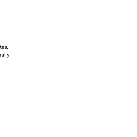
tes
,
nal y