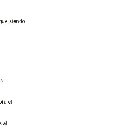
igue siendo
us
pta el
s al