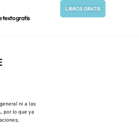
LIBROS GRATIS
e texto gratis
E
eneral ni a las
…
por lo que ya
aciones,