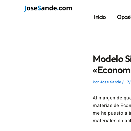
Ir
Navegación
al
de
Inicio
Oposi
contenido
entradas
Modelo S
«Economí
Por
Jose Sande
/
17/
Al margen de que
materias de Econ
me he puesto a t
materiales didác