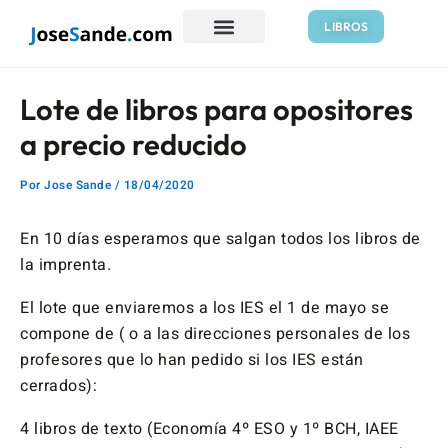
Ir
Navegación
LIBROS
al
de
contenido
entradas
Lote de libros para opositores
a precio reducido
Por
Jose Sande
/
18/04/2020
En 10 días esperamos que salgan todos los libros de
la imprenta.
El lote que enviaremos a los IES el 1 de mayo se
compone de ( o a las direcciones personales de los
profesores que lo han pedido si los IES están
cerrados):
4 libros de texto (Economía 4º ESO y 1º BCH, IAEE