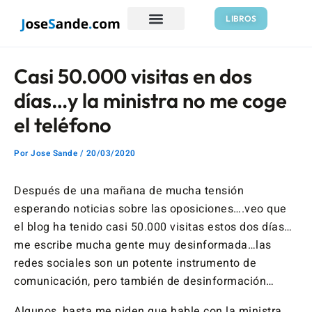
Ir
Navegación
LIBROS
al
de
contenido
entradas
Casi 50.000 visitas en dos
días…y la ministra no me coge
el teléfono
Por
Jose Sande
/
20/03/2020
Después de una mañana de mucha tensión
esperando noticias sobre las oposiciones….veo que
el blog ha tenido casi 50.000 visitas estos dos días…
me escribe mucha gente muy desinformada…las
redes sociales son un potente instrumento de
comunicación, pero también de desinformación…
Algunos, hasta me piden que hable con la ministra…