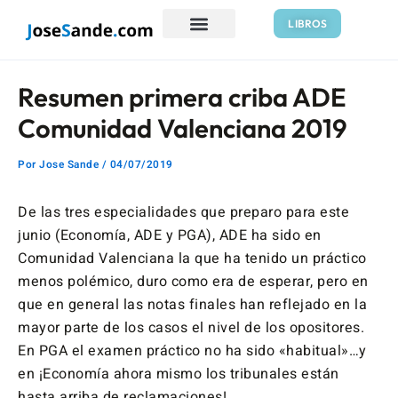
Ir
Navegación
LIBROS
al
de
contenido
entradas
Resumen primera criba ADE
Comunidad Valenciana 2019
Por
Jose Sande
/
04/07/2019
De las tres especialidades que preparo para este
junio (Economía, ADE y PGA), ADE ha sido en
Comunidad Valenciana la que ha tenido un práctico
menos polémico, duro como era de esperar, pero en
que en general las notas finales han reflejado en la
mayor parte de los casos el nivel de los opositores.
En PGA el examen práctico no ha sido «habitual»…y
en ¡Economía ahora mismo los tribunales están
hasta arriba de reclamaciones!