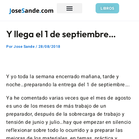
Ir
Navegación
LIBROS
al
de
contenido
entradas
Y llega el 1 de septiembre…
Por
Jose Sande
/
28/08/2018
Y yo toda la semana encerrado mañana, tarde y
noche…preparando la entrega del 1 de septiembre….
Ya he comentado varias veces que el mes de agosto
es uno de los meses de más trabajo de un
preparador, después de la sobrecarga de trabajo y
tensión de junio y julio…hay que empezar en silencio
reflexionar sobre todo lo ocurrido y a preparar las
mejoras de los materiales, en temas, práctica y