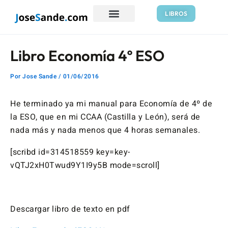
Ir
Navegación
LIBROS
al
de
contenido
entradas
Libro Economía 4º ESO
Por
Jose Sande
/
01/06/2016
He terminado ya mi manual para Economía de 4º de
la ESO, que en mi CCAA (Castilla y León), será de
nada más y nada menos que 4 horas semanales.
[scribd id=314518559 key=key-
vQTJ2xH0Twud9Y1I9y5B mode=scroll]
Descargar libro de texto en pdf